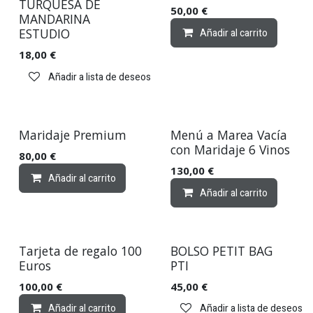
TURQUESA DE
50,00
€
MANDARINA
ESTUDIO
Añadir al carrito
18,00
€
Añadir a lista de deseos
Maridaje Premium
Menú a Marea Vacía
con Maridaje 6 Vinos
80,00
€
130,00
€
Añadir al carrito
Añadir a lista de deseos
Añadir al carrito
Tarjeta de regalo 100
BOLSO PETIT BAG
Euros
PTI
100,00
€
45,00
€
Añadir al carrito
Añadir a lista de deseos
Añadir a lista de deseos