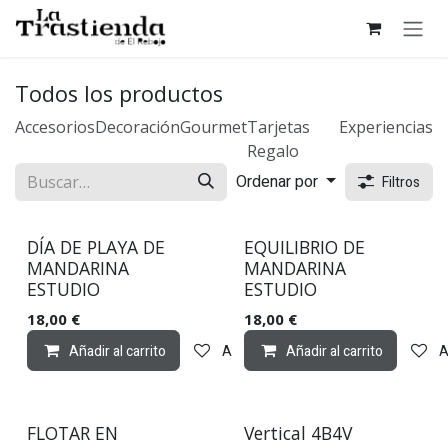
Ir al contenido
Todos los productos
Accesorios
Decoración
Gourmet
Tarjetas
Experiencias
Regalo
Ordenar por
Filtros
DÍA DE PLAYA DE
EQUILIBRIO DE
MANDARINA
MANDARINA
ESTUDIO
ESTUDIO
18,00
€
18,00
€
Añadir al carrito
Añadir a lista de deseos
Añadir al carrito
A
FLOTAR EN
Vertical 4B4V