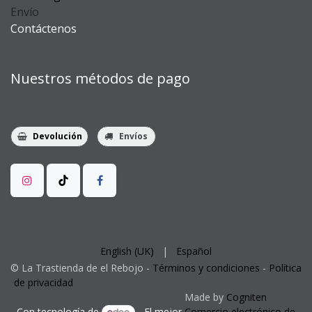
Envío
Contáctenos
Nuestros métodos de pago
Devolución
Envíos
English (UK)
|
Español
©
La Trastienda
de el Rebojo -
Términos y condiciones
-
Política
de privacidad
​Made by
Cogniten
Con tecnología de
- El mejor
Comercio electrónico de