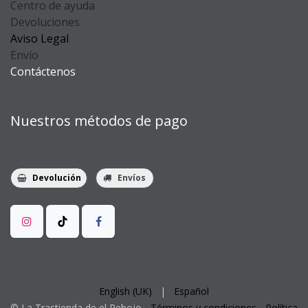
Centro de ayuda
Devoluciones
Aviso Legal
Envío
Contáctenos
Nuestros métodos de pago
Devolución
Envíos
English (UK)
|
Español
©
La Trastienda
de el Rebojo -
Términos y condiciones
-
Política