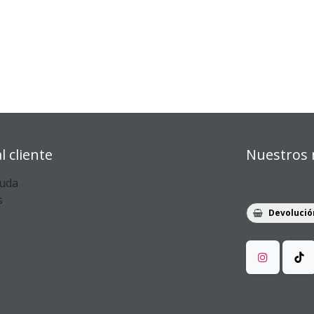
l cliente
Nuestros 
yuda
s
Devolució