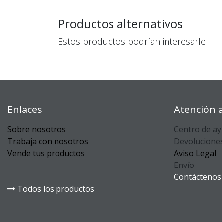
Productos alternativos
Estos productos podrían interesarle
Enlaces
Atención a
Sobre nosotros
Centro de a
Trabaja con nosotros
Devolucione
Vende tus productos
Aviso Legal
Envío
Contáctenos
Todos los productos