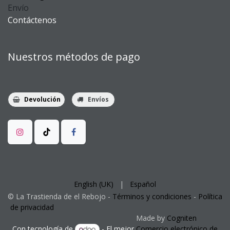
Envío
Contáctenos
Nuestros métodos de pago
Devolución
Envíos
English (UK)
|
Español
©
La Trastienda
de el Rebojo -
Términos y condiciones
-
Política
de privacidad
​Made by
Cogniten
Con tecnología de
- El mejor
Comercio electrónico de