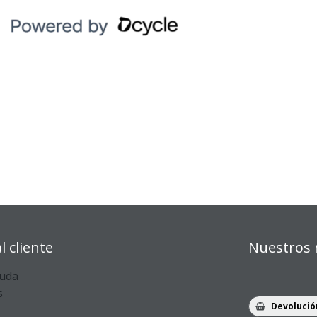
l cliente
Nuestros 
yuda
s
Devolució