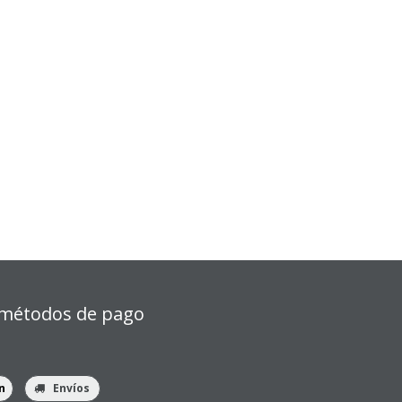
métodos de pago
n
Envíos