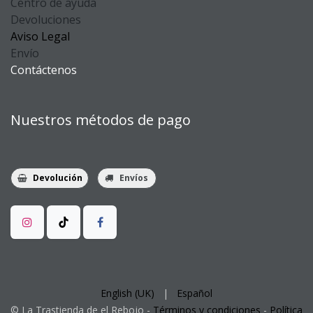
Centro de ayuda
Devoluciones
Aviso Legal
Envío
Contáctenos
Nuestros métodos de pago
Devolución
Envíos
English (UK)
|
Español
©
La Trastienda
de el Rebojo -
Términos y condiciones
-
Política